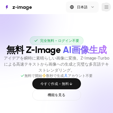
z-image
日本語
Tog
完全無料 - ログイン不要
無料 Z-Image
AI画像生成
アイデアを瞬時に素晴らしい画像に変換。Z-Image-Turbo
による高速テキストから画像への生成と完璧な多言語テキ
ストレンダリング。
無料で開始
数秒で生成
アカウント不要
今すぐ作成 - 無料
機能を見る