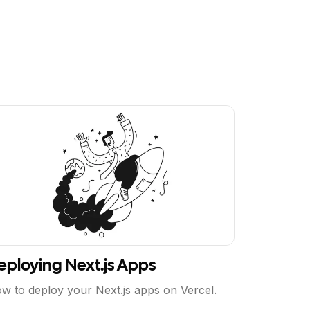
ew Article
eploying Next.js Apps
w to deploy your Next.js apps on Vercel.